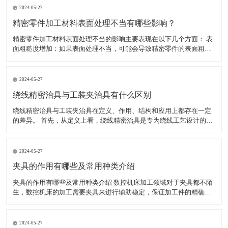
2024-05-27
精密零件加工材料表面处理不当有哪些影响？
精密零件加工材料表面处理不当的影响主要表现在以下几个方面： 表
面粗糙度增加：如果表面处理不当，可能会导致精密零件的表面粗糙
度增加。这不仅会影响零件的美观度，还可能影响其性能和使用寿
命。 表面腐蚀：如果表面处理不当，可能会导致精密零件的表面腐
蚀。表面腐蚀会导致零件的外观和性能受损，甚至可能使其无法
2024-05-27
绕线精密治具与工装夹治具有什么区别
绕线精密治具与工装夹治具在定义、作用、结构和应用上都存在一定
的差异。 首先，从定义上看，绕线精密治具是专为绕线工艺设计的工
具，用于确保绕线过程中的精确度和稳定性，特别是在需要高精度绕
线的电子产品制造中。而工装夹治具，通常简称为工装夹具，是制造
过程中所用的各种工具的总称，包括刀具、夹具、模具、量具
2024-05-27
夹具的作用有哪些及常用种类介绍
夹具的作用有哪些及常用种类介绍 数控机床加工领域对于夹具都不陌
生，数控机床的加工需要夹具来进行辅助稳定，保证加工件的精确
度，减少工人劳动强度，提高生产效率。夹具的种类较多，加工不同
的工件使用的夹具不同。下面小编为大家介绍夹具具体有哪些作用，
以及常用的夹具有哪些。 一、夹具的作用有哪些 1、能稳定
2024-05-27