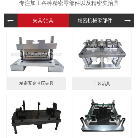
专注加工各种精密零部件以及精密夹治具
夹具/治
精密机械
模
精密五金冲压夹具
工装治具