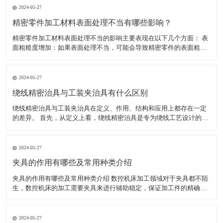
2024-05-27
精密零件加工材料表面处理不当有哪些影响？
精密零件加工材料表面处理不当的影响主要表现在以下几个方面： 表
面粗糙度增加：如果表面处理不当，可能会导致精密零件的表面粗糙
度增加。这不仅会影响零件的美观度，还可能影响其性能和使用寿
命。 表面腐蚀：如果表面处理不当，可能会导致精密零件的表面腐
蚀。表面腐蚀会导致零件的外观和性能受损，甚至可能使其无法
2024-05-27
绕线精密治具与工装夹治具有什么区别
绕线精密治具与工装夹治具在定义、作用、结构和应用上都存在一定
的差异。 首先，从定义上看，绕线精密治具是专为绕线工艺设计的工
具，用于确保绕线过程中的精确度和稳定性，特别是在需要高精度绕
线的电子产品制造中。而工装夹治具，通常简称为工装夹具，是制造
过程中所用的各种工具的总称，包括刀具、夹具、模具、量具
2024-05-27
夹具的作用有哪些及常用种类介绍
夹具的作用有哪些及常用种类介绍 数控机床加工领域对于夹具都不陌
生，数控机床的加工需要夹具来进行辅助稳定，保证加工件的精确
度，减少工人劳动强度，提高生产效率。夹具的种类较多，加工不同
的工件使用的夹具不同。下面小编为大家介绍夹具具体有哪些作用，
以及常用的夹具有哪些。 一、夹具的作用有哪些 1、能稳定
2024-05-27