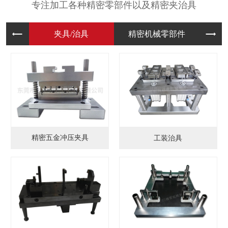
专注加工各种精密零部件以及精密夹治具
夹具/治
精密机械
模
精密五金冲压夹具
工装治具