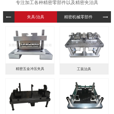
专注加工各种精密零部件以及精密夹治具
夹具/治
精密机械
模
精密五金冲压夹具
工装治具