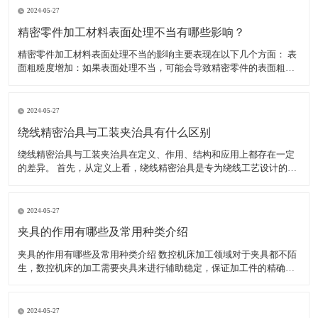
2024-05-27
精密零件加工材料表面处理不当有哪些影响？
精密零件加工材料表面处理不当的影响主要表现在以下几个方面： 表
面粗糙度增加：如果表面处理不当，可能会导致精密零件的表面粗糙
度增加。这不仅会影响零件的美观度，还可能影响其性能和使用寿
命。 表面腐蚀：如果表面处理不当，可能会导致精密零件的表面腐
蚀。表面腐蚀会导致零件的外观和性能受损，甚至可能使其无法
2024-05-27
绕线精密治具与工装夹治具有什么区别
绕线精密治具与工装夹治具在定义、作用、结构和应用上都存在一定
的差异。 首先，从定义上看，绕线精密治具是专为绕线工艺设计的工
具，用于确保绕线过程中的精确度和稳定性，特别是在需要高精度绕
线的电子产品制造中。而工装夹治具，通常简称为工装夹具，是制造
过程中所用的各种工具的总称，包括刀具、夹具、模具、量具
2024-05-27
夹具的作用有哪些及常用种类介绍
夹具的作用有哪些及常用种类介绍 数控机床加工领域对于夹具都不陌
生，数控机床的加工需要夹具来进行辅助稳定，保证加工件的精确
度，减少工人劳动强度，提高生产效率。夹具的种类较多，加工不同
的工件使用的夹具不同。下面小编为大家介绍夹具具体有哪些作用，
以及常用的夹具有哪些。 一、夹具的作用有哪些 1、能稳定
2024-05-27