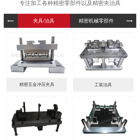
专注加工各种精密零部件以及精密夹治具
夹具/治
精密机械
模
精密五金冲压夹具
工装治具