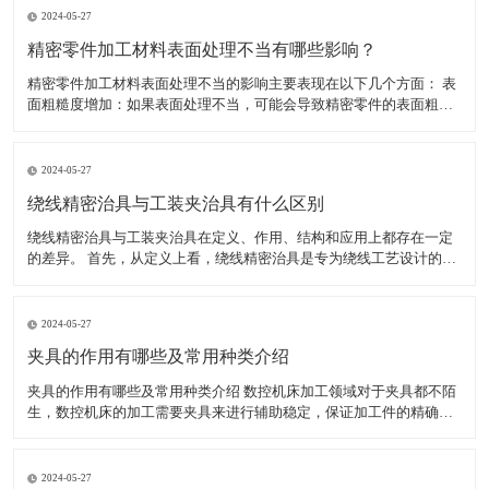
2024-05-27
精密零件加工材料表面处理不当有哪些影响？
精密零件加工材料表面处理不当的影响主要表现在以下几个方面： 表
面粗糙度增加：如果表面处理不当，可能会导致精密零件的表面粗糙
度增加。这不仅会影响零件的美观度，还可能影响其性能和使用寿
命。 表面腐蚀：如果表面处理不当，可能会导致精密零件的表面腐
蚀。表面腐蚀会导致零件的外观和性能受损，甚至可能使其无法
2024-05-27
绕线精密治具与工装夹治具有什么区别
绕线精密治具与工装夹治具在定义、作用、结构和应用上都存在一定
的差异。 首先，从定义上看，绕线精密治具是专为绕线工艺设计的工
具，用于确保绕线过程中的精确度和稳定性，特别是在需要高精度绕
线的电子产品制造中。而工装夹治具，通常简称为工装夹具，是制造
过程中所用的各种工具的总称，包括刀具、夹具、模具、量具
2024-05-27
夹具的作用有哪些及常用种类介绍
夹具的作用有哪些及常用种类介绍 数控机床加工领域对于夹具都不陌
生，数控机床的加工需要夹具来进行辅助稳定，保证加工件的精确
度，减少工人劳动强度，提高生产效率。夹具的种类较多，加工不同
的工件使用的夹具不同。下面小编为大家介绍夹具具体有哪些作用，
以及常用的夹具有哪些。 一、夹具的作用有哪些 1、能稳定
2024-05-27