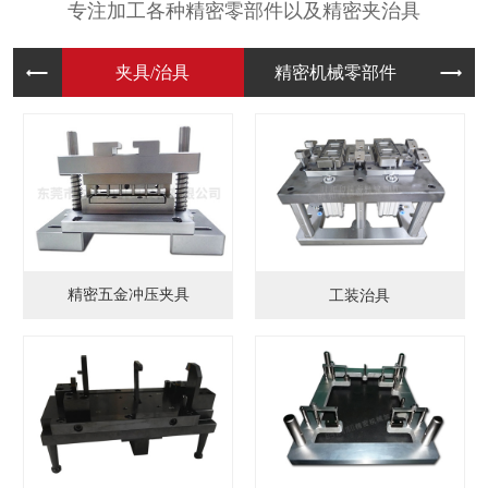
专注加工各种精密零部件以及精密夹治具
夹具/治
精密机械
模
精密五金冲压夹具
工装治具