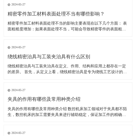
2024-05-27
精密零件加工材料表面处理不当有哪些影响？
精密零件加工材料表面处理不当的影响主要表现在以下几个方面： 表
面粗糙度增加：如果表面处理不当，可能会导致精密零件的表面粗糙
度增加。这不仅会影响零件的美观度，还可能影响其性能和使用寿
命。 表面腐蚀：如果表面处理不当，可能会导致精密零件的表面腐
蚀。表面腐蚀会导致零件的外观和性能受损，甚至可能使其无法
2024-05-27
绕线精密治具与工装夹治具有什么区别
绕线精密治具与工装夹治具在定义、作用、结构和应用上都存在一定
的差异。 首先，从定义上看，绕线精密治具是专为绕线工艺设计的工
具，用于确保绕线过程中的精确度和稳定性，特别是在需要高精度绕
线的电子产品制造中。而工装夹治具，通常简称为工装夹具，是制造
过程中所用的各种工具的总称，包括刀具、夹具、模具、量具
2024-05-27
夹具的作用有哪些及常用种类介绍
夹具的作用有哪些及常用种类介绍 数控机床加工领域对于夹具都不陌
生，数控机床的加工需要夹具来进行辅助稳定，保证加工件的精确
度，减少工人劳动强度，提高生产效率。夹具的种类较多，加工不同
的工件使用的夹具不同。下面小编为大家介绍夹具具体有哪些作用，
以及常用的夹具有哪些。 一、夹具的作用有哪些 1、能稳定
2024-05-27