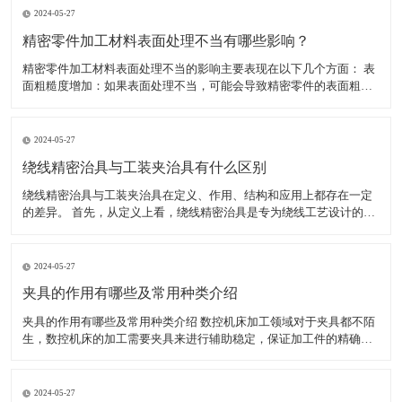
2024-05-27
精密零件加工材料表面处理不当有哪些影响？
精密零件加工材料表面处理不当的影响主要表现在以下几个方面： 表
面粗糙度增加：如果表面处理不当，可能会导致精密零件的表面粗糙
度增加。这不仅会影响零件的美观度，还可能影响其性能和使用寿
命。 表面腐蚀：如果表面处理不当，可能会导致精密零件的表面腐
蚀。表面腐蚀会导致零件的外观和性能受损，甚至可能使其无法
2024-05-27
绕线精密治具与工装夹治具有什么区别
绕线精密治具与工装夹治具在定义、作用、结构和应用上都存在一定
的差异。 首先，从定义上看，绕线精密治具是专为绕线工艺设计的工
具，用于确保绕线过程中的精确度和稳定性，特别是在需要高精度绕
线的电子产品制造中。而工装夹治具，通常简称为工装夹具，是制造
过程中所用的各种工具的总称，包括刀具、夹具、模具、量具
2024-05-27
夹具的作用有哪些及常用种类介绍
夹具的作用有哪些及常用种类介绍 数控机床加工领域对于夹具都不陌
生，数控机床的加工需要夹具来进行辅助稳定，保证加工件的精确
度，减少工人劳动强度，提高生产效率。夹具的种类较多，加工不同
的工件使用的夹具不同。下面小编为大家介绍夹具具体有哪些作用，
以及常用的夹具有哪些。 一、夹具的作用有哪些 1、能稳定
2024-05-27